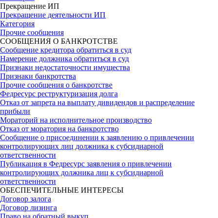
Прекращение ИП
Прекращение деятельности ИП
Категория
Прочие сообщения
СООБЩЕНИЯ О БАНКРОТСТВЕ
Сообщение кредитора обратиться в суд
Намерение должника обратиться в суд
Признаки недостаточности имущества
Признаки банкротства
Прочие сообщения о банкротстве
Федресурс реструктуризация долга
Отказ от запрета на выплату дивидендов и распределение
прибыли
Мораторий на исполнительное производство
Отказ от моратория на банкротство
Сообщение о присоединении к заявлению о привлечении
контролирующих лиц должника к субсидиарной
ответственности
Публикация в Федресурс заявления о привлечении
контролирующих должника лиц к субсидиарной
ответственности
ОБЕСПЕЧИТЕЛЬНЫЕ ИНТЕРЕСЫ
Договор залога
Договор лизинга
Право на обратный выкуп