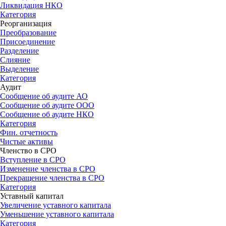
Ликвидация НКО
Категория
Реорганизация
Преобразование
Присоединение
Разделение
Слияние
Выделение
Категория
Аудит
Сообщение об аудите АО
Сообщение об аудите OOO
Сообщение об аудите НКО
Категория
Фин. отчетность
Чистые активы
Членство в СРО
Вступление в СРО
Изменение членства в СРО
Прекращение членства в СРО
Категория
Уставный капитал
Увеличение уставного капитала
Уменьшение уставного капитала
Категория