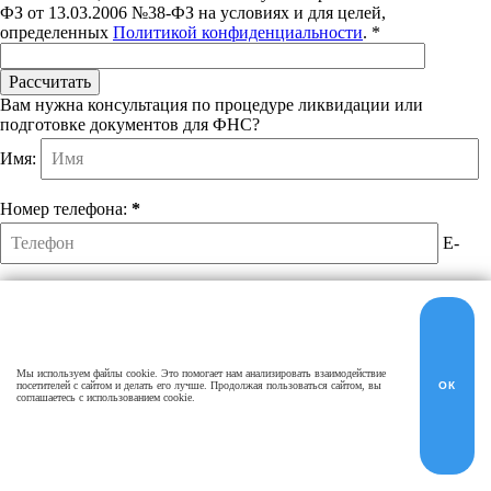
ФЗ от 13.03.2006 №38-ФЗ на условиях и для целей,
определенных
Политикой конфиденциальности
. *
Вам нужна консультация по процедуре ликвидации или
подготовке документов для ФНС?
Имя:
Номер телефона:
*
E-
mail:
Мессенждер:
Мы используем файлы cookie. Это помогает нам анализировать взаимодействие
Обязательно отметьте поля ниже
посетителей с сайтом и делать его лучше. Продолжая пользоваться сайтом, вы
ОК
соглашаетесь с использованием cookie.
Нажимая кнопку "Отправить", я соглашаюсь на обработку
моих персональных данных в соотв. с ФЗ от 27.07.2006 №152-
ФЗ на условиях и для целей, определенных
Согласием на
обработку персональных данных
. *
Нажимая кнопку