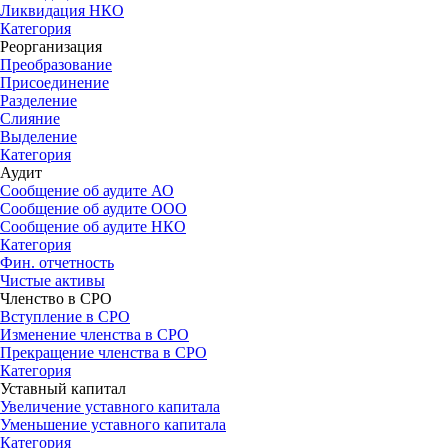
Ликвидация НКО
Категория
Реорганизация
Преобразование
Присоединение
Разделение
Слияние
Выделение
Категория
Аудит
Сообщение об аудите АО
Сообщение об аудите OOO
Сообщение об аудите НКО
Категория
Фин. отчетность
Чистые активы
Членство в СРО
Вступление в СРО
Изменение членства в СРО
Прекращение членства в СРО
Категория
Уставный капитал
Увеличение уставного капитала
Уменьшение уставного капитала
Категория