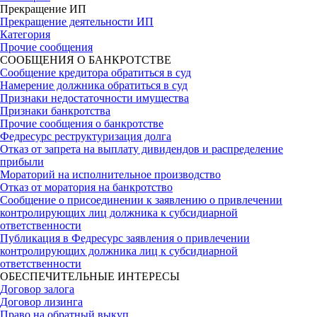
Прекращение ИП
Прекращение деятельности ИП
Категория
Прочие сообщения
СООБЩЕНИЯ О БАНКРОТСТВЕ
Сообщение кредитора обратиться в суд
Намерение должника обратиться в суд
Признаки недостаточности имущества
Признаки банкротства
Прочие сообщения о банкротстве
Федресурс реструктуризация долга
Отказ от запрета на выплату дивидендов и распределение
прибыли
Мораторий на исполнительное производство
Отказ от моратория на банкротство
Сообщение о присоединении к заявлению о привлечении
контролирующих лиц должника к субсидиарной
ответственности
Публикация в Федресурс заявления о привлечении
контролирующих должника лиц к субсидиарной
ответственности
ОБЕСПЕЧИТЕЛЬНЫЕ ИНТЕРЕСЫ
Договор залога
Договор лизинга
Право на обратный выкуп