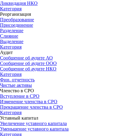
Ликвидация НКО
Категория
Реорганизация
Преобразование
Присоединение
Разделение
Слияние
Выделение
Категория
Аудит
Сообщение об аудите АО
Сообщение об аудите OOO
Сообщение об аудите НКО
Категория
Фин. отчетность
Чистые активы
Членство в СРО
Вступление в СРО
Изменение членства в СРО
Прекращение членства в СРО
Категория
Уставный капитал
Увеличение уставного капитала
Уменьшение уставного капитала
Категория