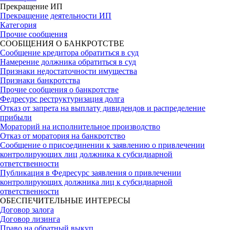
Прекращение ИП
Прекращение деятельности ИП
Категория
Прочие сообщения
СООБЩЕНИЯ О БАНКРОТСТВЕ
Сообщение кредитора обратиться в суд
Намерение должника обратиться в суд
Признаки недостаточности имущества
Признаки банкротства
Прочие сообщения о банкротстве
Федресурс реструктуризация долга
Отказ от запрета на выплату дивидендов и распределение
прибыли
Мораторий на исполнительное производство
Отказ от моратория на банкротство
Сообщение о присоединении к заявлению о привлечении
контролирующих лиц должника к субсидиарной
ответственности
Публикация в Федресурс заявления о привлечении
контролирующих должника лиц к субсидиарной
ответственности
ОБЕСПЕЧИТЕЛЬНЫЕ ИНТЕРЕСЫ
Договор залога
Договор лизинга
Право на обратный выкуп