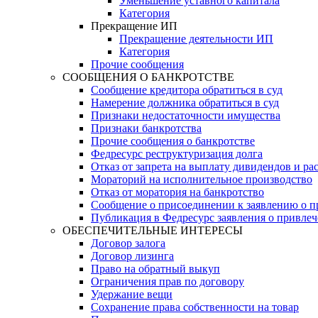
Уменьшение уставного капитала
Категория
Прекращение ИП
Прекращение деятельности ИП
Категория
Прочие сообщения
СООБЩЕНИЯ О БАНКРОТСТВЕ
Сообщение кредитора обратиться в суд
Намерение должника обратиться в суд
Признаки недостаточности имущества
Признаки банкротства
Прочие сообщения о банкротстве
Федресурс реструктуризация долга
Отказ от запрета на выплату дивидендов и р
Мораторий на исполнительное производство
Отказ от моратория на банкротство
Сообщение о присоединении к заявлению о п
Публикация в Федресурс заявления о привле
ОБЕСПЕЧИТЕЛЬНЫЕ ИНТЕРЕСЫ
Договор залога
Договор лизинга
Право на обратный выкуп
Ограничения прав по договору
Удержание вещи
Сохранение права собственности на товар