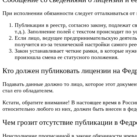
При исполнении обязанности следует отталкиваться от
Публикации в реестр, согласно закону, подлежат с
т.д.). Заполнение полей с текстом происходит по 
Если лицо, ведущее предпринимательскую деятельн
получится из-за технической настройки самого рее
Закон устанавливает четкие рамки, в которые нуж
произошла смена ее статусного положения.
Кто должен публиковать лицензии на Фед
Подавать данные должно то лицо, которое этот докуме
стал его обладателем.
Кстати, обратите внимание! В настоящее время в Росс
относительно любого из них, должен быть внесен в фе
Чем грозит отсутствие публикации в Федр
Неисполнение прописанной в законе обязанности чреват