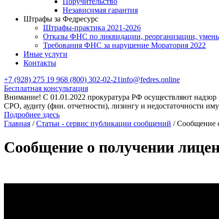
Поручительство
Независимая гарантия
Штрафы за Федресурс
Штрафы-практика 2021-2026
Отказы ФНС по ликвидации, реорганизации, уме
Требования ФНС за нарушение Моратория 2022
Иные услуги
Контакты
+7 (928) 275 19 96
8 (800) 302-02-21
info@fedres.online
Бесплатная консультация
Внимание! С 01.01.2022 прокуратура РФ осуществляют надзор 
СРО, аудиту (фин. отчетности), лизингу и недостаточности им
Подробнее здесь
Главная
/
Статьи - сервис публикации сообщений
/
Сообщение о
Сообщение о получении лицен