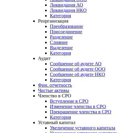
Ликвидация АО
Ликвидация НКО
Категория
Реорганизация
Преобразование
Присоединение
Разделение
Слияние
Выделение
Категория
Аудит
Сообщение об аудите АО
Сообщение об аудите OOO
Сообщение об аудите НКО
Категория
Фин. отчетность
Чистые активы
Членство в СРО
Вступление в СРО
Изменение членства в СРО
Прекращение членства в СРО
Категория
Уставный капитал
Увеличение уставного капитала