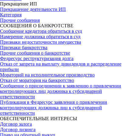
Прекращение ИП
Прекращение деятельности ИП
Категория
Прочие сообщения
СООБЩЕНИЯ О БАНКРОТСТВЕ
Сообщение кредитора обратиться в суд
Намерение должника обратиться в суд
Признаки недостаточности имущества
Признаки банкротства
Прочие сообщения о банкротстве
Федресурс реструктуризация долга
Отказ от запрета на выплату дивидендов и распределение
прибыли
Мораторий на исполнительное производство
Отказ от моратория на банкротство
Сообщение о присоединении к заявлению о привлечении
контролирующих лиц должника к субсидиарной
ответственности
Публикация в Федресурс заявления о привлечении
контролирующих должника лиц к субсидиарной
ответственности
ОБЕСПЕЧИТЕЛЬНЫЕ ИНТЕРЕСЫ
Договор залога
Договор лизинга
Право на обратный выкуп