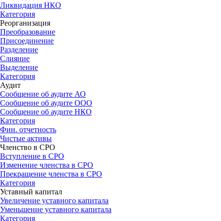
Ликвидация НКО
Категория
Реорганизация
Преобразование
Присоединение
Разделение
Слияние
Выделение
Категория
Аудит
Сообщение об аудите АО
Сообщение об аудите OOO
Сообщение об аудите НКО
Категория
Фин. отчетность
Чистые активы
Членство в СРО
Вступление в СРО
Изменение членства в СРО
Прекращение членства в СРО
Категория
Уставный капитал
Увеличение уставного капитала
Уменьшение уставного капитала
Категория